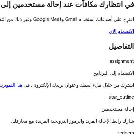
في انتظارك مكافآت عند إحالة مستخدمين إلى Google Workspace
اقترِح على أصدقائك استخدام Gmail وGoogle Meet وغير ذلك من التطبيقات واحصل على مكافأة مقابل كل مستخدم تحيله بنجاح.
الانضمام الآن
التفاصيل
assignment
الانضمام إلى البرنامج
اشترِك من خلال ملء اسمك وعنوان بريدك الإلكتروني في
هذا النموذج
.
star_outline
إحالة مستخدمين
شارِك رابط الإحالة الفريد والرموز الترويجية الفريدة مع معارفك.
redeem