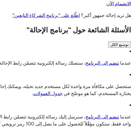
الانضمام الآن
هل تريد إحالة جمهور أكبر؟
اطّلِع على "برنامج الشركاء التابعين"
الأسئلة الشائعة حول "برنامج الإحالة"
توسيع الكل
عندما
تنضم إلى البرنامج
، ستصلك رسالة إلكترونية تتضمّن رابط الإحالة.
يختاره المستخدم، كما هو موضّح في
جدول العمولات
.
عندما
تنضم إلى البرنامج
، سنرسل إليك رسالة إلكترونية تتضمّن رابط ال
واحد فقط. ستكون مؤهَّلاً للحصول على ما يصل إلى 100 رمز ترويجي كل عام. لا يمكن مشاركة الرموز الترويجية بشكل علني، بل يجب توزيعها على كل عميل فردي تُحيله.