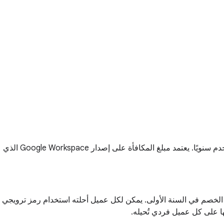
ستحصل على مكافأة مرة واحدة لكل مستخدم جديد تحيله، ويمكنك إحالة ما يصل إلى 100 مستخدم لكل حساب وبحد أقصى قدره 200 مستخدم سنويًا. يعتمد مبلغ المكافأة على إصدار Google Workspace الذي
من الخصم في السنة الأولى. يمكن لكل عميل أحلته استخدام رمز ترويجي