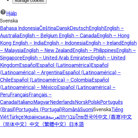
Manage cookies
Hjälp
Svenska
Bahasa Indonesia
Čeština
Dansk
Deutsch
English
English –
Australia
English – Belgium
English – Canada
English – Hong
Kong
English – India
English – Indonesia
English – Ireland
English
– Malaysia
English – New Zealand
English – Philippines
English –
Singapore
English – United Arab Emirates
English – United
Kingdom
Español
Español (Latinoamérica)
Español
(Latinoamérica) – Argentina
Español (Latinoamérica) –
Chile
Español (Latinoamérica) – Colombia
Español
(Latinoamérica) – México
Español (Latinoamérica) –
Peru
Français
Français –
Canada
Italiano
Magyar
Nederlands
Norsk
Polski
Português
(Brasil)
Português (Portugal)
Română
Suomi
Svenska
Tiếng
Việt
Türkçe
Українська
العربية
עברית
ไทย
한국어
中文 (香港)
中文
（简体中文）
中文（繁體中文）
日本語