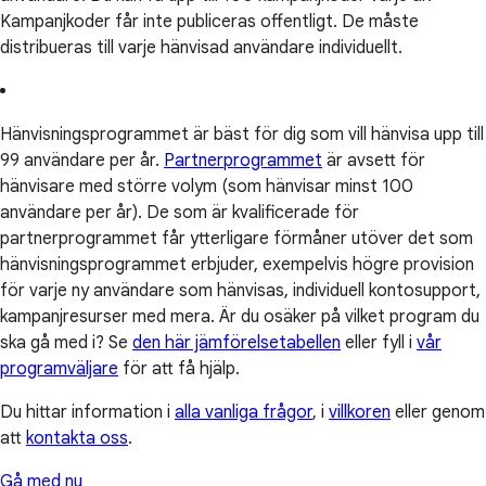
Kampanjkoder får inte publiceras offentligt. De måste
distribueras till varje hänvisad användare individuellt.
Hänvisningsprogrammet är bäst för dig som vill hänvisa upp till
99 användare per år.
Partnerprogrammet
är avsett för
hänvisare med större volym (som hänvisar minst 100
användare per år). De som är kvalificerade för
partnerprogrammet får ytterligare förmåner utöver det som
hänvisningsprogrammet erbjuder, exempelvis högre provision
för varje ny användare som hänvisas, individuell kontosupport,
kampanjresurser med mera. Är du osäker på vilket program du
ska gå med i? Se
den här jämförelsetabellen
eller fyll i
vår
programväljare
för att få hjälp.
Du hittar information i
alla vanliga frågor
, i
villkoren
eller genom
att
kontakta oss
.
Gå med nu