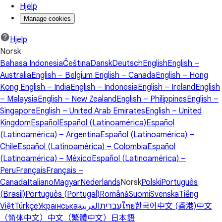
Hjelp
Manage cookies
Hjelp
Norsk
Bahasa Indonesia
Čeština
Dansk
Deutsch
English
English –
Australia
English – Belgium
English – Canada
English – Hong
Kong
English – India
English – Indonesia
English – Ireland
English
– Malaysia
English – New Zealand
English – Philippines
English –
Singapore
English – United Arab Emirates
English – United
Kingdom
Español
Español (Latinoamérica)
Español
(Latinoamérica) – Argentina
Español (Latinoamérica) –
Chile
Español (Latinoamérica) – Colombia
Español
(Latinoamérica) – México
Español (Latinoamérica) –
Peru
Français
Français –
Canada
Italiano
Magyar
Nederlands
Norsk
Polski
Português
(Brasil)
Português (Portugal)
Română
Suomi
Svenska
Tiếng
Việt
Türkçe
Українська
العربية
עברית
ไทย
한국어
中文 (香港)
中文
（简体中文）
中文（繁體中文）
日本語