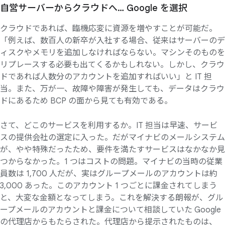
自営サーバーから
クラウドへ…
Google を
選択
クラウドであれば、臨機応変に資源を増やすことが可能だ。
「例えば、数百人の新卒が入社する場合、従来はサーバーのデ
ィスクやメモリを追加しなければならない。マシンそのものを
リプレースする必要も出てくるかもしれない。しかし、クラウ
ドであれば人数分のアカウントを追加すればいい」と IT 担
当。また、万が一、故障や障害が発生しても、データはクラウ
ドにあるため BCP の面から見ても有効である。
さて、どこのサービスを利用するか。IT 担当は早速、サービ
スの提供会社の選定に入った。だがマイナビのメールシステム
が、やや特殊だったため、要件を満たすサービスはなかなか見
つからなかった。1 つはコストの問題。マイナビの当時の従業
員数は 1,700 人だが、実はグループメールのアカウントは約
3,000 あった。このアカウント 1 つごとに課金されてしまう
と、大変な金額となってしまう。これを解決する朗報が、グル
ープメールのアカウントと課金について相談していた Google
の代理店からもたらされた。代理店から提示されたものは、