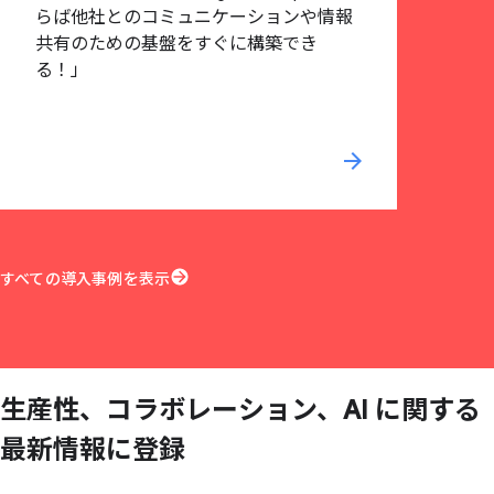
らば他社とのコミュニケーションや情報
共有のための基盤をすぐに構築でき
る！」
arrow_forward
すべての導入事例を表示
生産性、
コラボレーション、
AI に
関する
最新情報に
登録