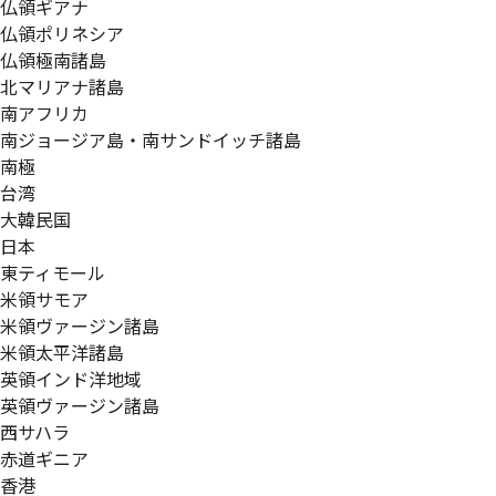
仏領ギアナ
仏領ポリネシア
仏領極南諸島
北マリアナ諸島
南アフリカ
南ジョージア島・南サンドイッチ諸島
南極
台湾
大韓民国
日本
東ティモール
米領サモア
米領ヴァージン諸島
米領太平洋諸島
英領インド洋地域
英領ヴァージン諸島
西サハラ
赤道ギニア
香港