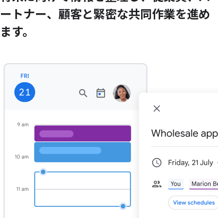
ートナー、
顧客と
緊密な
共同作業を
進め
ます。