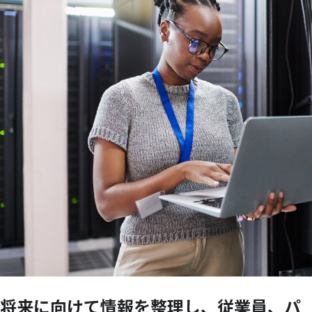
将来に
向けて
情報を
整理し、
従業員、
パ