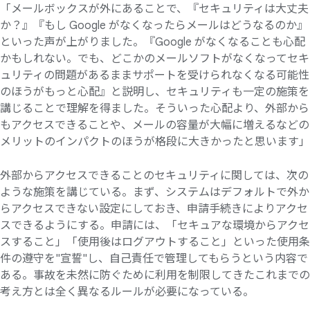
「メールボックスが外にあることで、『セキュリティは大丈夫
か？』『もし Google がなくなったらメールはどうなるのか』
といった声が上がりました。『Google がなくなることも心配
かもしれない。でも、どこかのメールソフトがなくなってセキ
ュリティの問題があるままサポートを受けられなくなる可能性
のほうがもっと心配』と説明し、セキュリティも一定の施策を
講じることで理解を得ました。そういった心配より、外部から
もアクセスできることや、メールの容量が大幅に増えるなどの
メリットのインパクトのほうが格段に大きかったと思います」
外部からアクセスできることのセキュリティに関しては、次の
ような施策を講じている。まず、システムはデフォルトで外か
らアクセスできない設定にしておき、申請手続きによりアクセ
スできるようにする。申請には、「セキュアな環境からアクセ
スすること」「使用後はログアウトすること」といった使用条
件の遵守を"宣誓"し、自己責任で管理してもらうという内容で
ある。事故を未然に防ぐために利用を制限してきたこれまでの
考え方とは全く異なるルールが必要になっている。