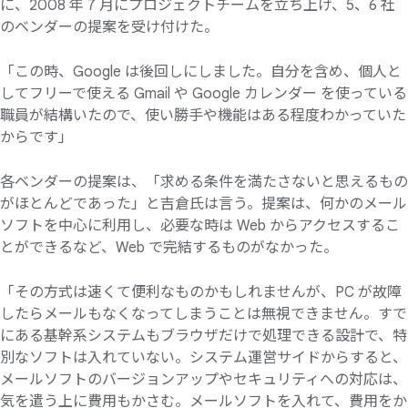
に、2008 年 7 月にプロジェクトチームを立ち上げ、5、6 社
のベンダーの提案を受け付けた。
「この時、Google は後回しにしました。自分を含め、個人と
してフリーで使える Gmail や Google カレンダー を使っている
職員が結構いたので、使い勝手や機能はある程度わかっていた
からです」
各ベンダーの提案は、「求める条件を満たさないと思えるもの
がほとんどであった」と吉倉氏は言う。提案は、何かのメール
ソフトを中心に利用し、必要な時は Web からアクセスするこ
とができるなど、Web で完結するものがなかった。
「その方式は速くて便利なものかもしれませんが、PC が故障
したらメールもなくなってしまうことは無視できません。すで
にある基幹系システムもブラウザだけで処理できる設計で、特
別なソフトは入れていない。システム運営サイドからすると、
メールソフトのバージョンアップやセキュリティへの対応は、
気を遣う上に費用もかさむ。メールソフトを入れて、費用をか