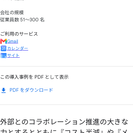
会社の規模
従業員数 51～300 名
ご利用のサービス
Gmail
カレンダー
サイト
この導入事例を PDF として表示
PDF をダウンロード
外部との
コラボレーション推進の
大きな
力と
するとともに
『コスト半減』や
『メ