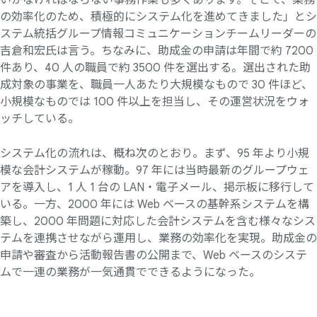
いかなければならない事務作業も多くあります。そこで、業務
の効率化のため、積極的にシステム化を進めてきました」とシ
ステム統括グループ情報コミュニケーションチームリーダーの
吉倉和宏氏は言う。ちなみに、助成金の申請は年間で約 7200
件あり、40 人の職員で約 3500 件を選出する。選出された助
成対象の事業を、職員一人あたり大規模なもので 30 件ほど、
小規模なものでは 100 件以上を担当し、その運営状況をウォ
ッチしている。
システム化の流れは、概ね次のとおり。まず、95 年より小規
模な会計システムが稼動。97 年には当時最新のグループウェ
アを導入し、1 人 1 台の LAN・電子メール、掲示板に移行して
いる。一方、2000 年には Web ベースの基幹系システムを構
築し、2000 年問題に対応した会計システムを含む様々なシス
テムを連携させながら運用し、業務の効率化を実現。助成金の
申請や審査から活動報告書の公開まで、Web ベースのシステ
ムで一連の業務が一気通貫でできるようになった。