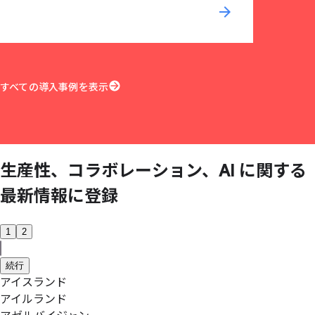
arrow_forward
すべての導入事例を表示
生産性、
コラボレーション、
AI に
関する
最新情報に
登録
1
2
続行
アイスランド
アイルランド