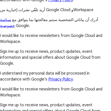
أريد تلقّي نشرات إخبارية من Google Cloud وWorkspace
أدرك أن بياناتي الشخصية ستتم معالجتها بما يتوافق مع
سياسة
خصوصية
Google.
I would like to receive newsletters from Google Cloud and
Workspace.
Sign me up to receive news, product updates, event
information and special offers about Google Cloud from
Google.
I understand my personal data will be processed in
accordance with Google’s
Privacy Policy
.
I would like to receive newsletters from Google Cloud and
Workspace.
Sign me up to receive news, product updates, event
information and special offers about Google Cloud from