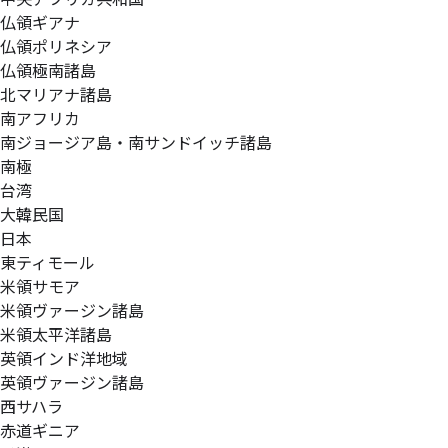
仏領ギアナ
仏領ポリネシア
仏領極南諸島
北マリアナ諸島
南アフリカ
南ジョージア島・南サンドイッチ諸島
南極
台湾
大韓民国
日本
東ティモール
米領サモア
米領ヴァージン諸島
米領太平洋諸島
英領インド洋地域
英領ヴァージン諸島
西サハラ
赤道ギニア