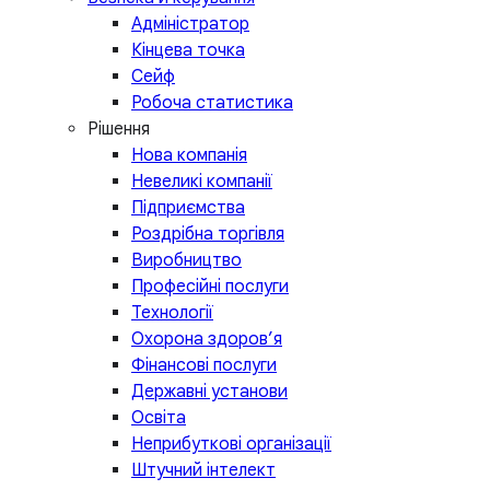
Адміністратор
Кінцева точка
Сейф
Робоча статистика
Рішення
Нова компанія
Невеликі компанії
Підприємства
Роздрібна торгівля
Виробництво
Професійні послуги
Технології
Охорона здоров’я
Фінансові послуги
Державні установи
Освіта
Неприбуткові організації
Штучний інтелект