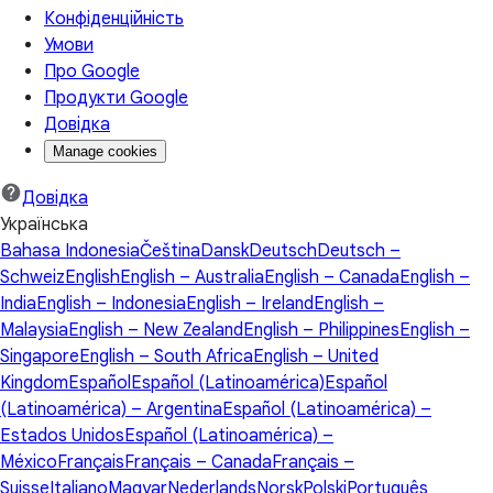
Конфіденційність
Умови
Про Google
Продукти Google
Довідка
Manage cookies
Довідка
Українська
Bahasa Indonesia
Čeština
Dansk
Deutsch
Deutsch –
Schweiz
English
English – Australia
English – Canada
English –
India
English – Indonesia
English – Ireland
English –
Malaysia
English – New Zealand
English – Philippines
English –
Singapore
English – South Africa
English – United
Kingdom
Español
Español (Latinoamérica)
Español
(Latinoamérica) – Argentina
Español (Latinoamérica) –
Estados Unidos
Español (Latinoamérica) –
México
Français
Français – Canada
Français –
Suisse
Italiano
Magyar
Nederlands
Norsk
Polski
Português