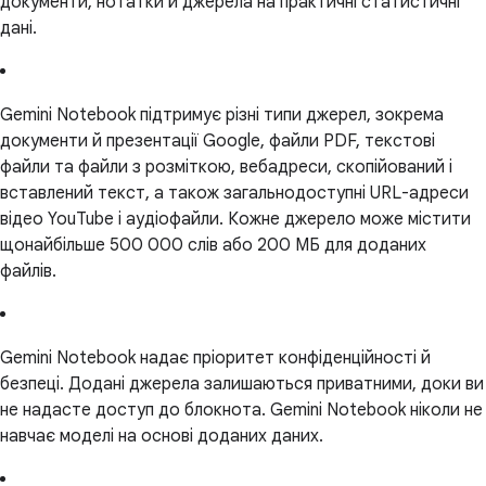
документи, нотатки й джерела на практичні статистичні
дані.
Gemini Notebook підтримує різні типи джерел, зокрема
документи й презентації Google, файли PDF, текстові
файли та файли з розміткою, вебадреси, скопійований і
вставлений текст, а також загальнодоступні URL-адреси
відео YouTube і аудіофайли. Кожне джерело може містити
щонайбільше 500 000 слів або 200 МБ для доданих
файлів.
Gemini Notebook надає пріоритет конфіденційності й
безпеці. Додані джерела залишаються приватними, доки ви
не надасте доступ до блокнота. Gemini Notebook ніколи не
навчає моделі на основі доданих даних.