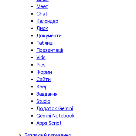
Meet
Chat
Календар
Диск
Документи
Таблиці
Презентації
Vids
Pics
Форми
Сайти
Keep
Завдання
Studio
Додаток Gemini
Gemini Notebook
Apps Script
Безпека й керування