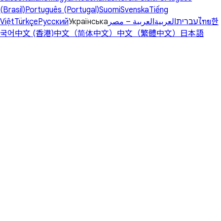
(Brasil)
Português (Portugal)
Suomi
Svenska
Tiếng
Việt
Türkçe
Русский
Українська
العربية – مصر
العربية
עברית
ไทย
한
국어
中文 (香港)
中文（简体中文）
中文（繁體中文）
日本語