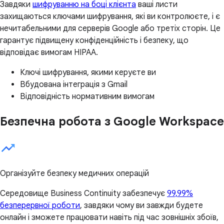
Завдяки
шифруванню на боці клієнта
ваші листи
захищаються ключами шифрування, які ви контролюєте, і є
нечитабельними для серверів Google або третіх сторін. Це
гарантує підвищену конфіденційність і безпеку, що
відповідає вимогам HIPAA.
Ключі шифрування, якими керуєте ви
Вбудована інтеграція з Gmail
Відповідність нормативним вимогам
Безпечна робота з Google Workspace
Організуйте безпеку медичних операцій
Середовище Business Continuity забезпечує
99,99%
безперервної роботи
, завдяки чому ви завжди будете
онлайн і зможете працювати навіть під час зовнішніх збоїв,