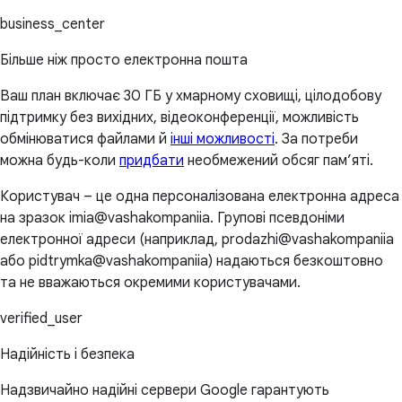
business_center
Більше ніж просто електронна пошта
Ваш план включає 30 ГБ у хмарному сховищі, цілодобову
підтримку без вихідних, відеоконференції, можливість
обмінюватися файлами й
інші можливості
. За потреби
можна будь-коли
придбати
необмежений обсяг пам’яті.
Користувач – це одна персоналізована електронна адреса
на зразок imia@vashakompaniia. Групові псевдоніми
електронної адреси (наприклад, prodazhi@vashakompaniia
або pidtrymka@vashakompaniia) надаються безкоштовно
та не вважаються окремими користувачами.
verified_user
Надійність і безпека
Надзвичайно надійні сервери Google гарантують