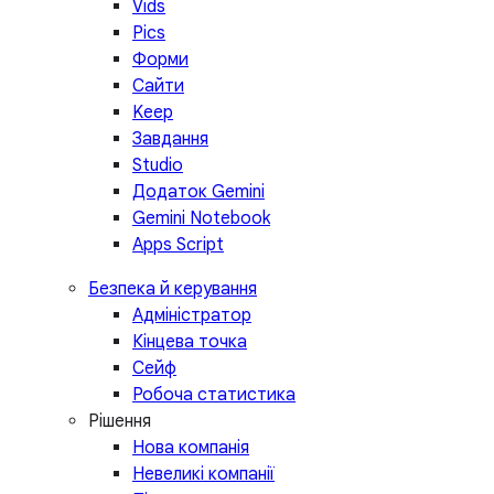
Vids
Pics
Форми
Сайти
Keep
Завдання
Studio
Додаток Gemini
Gemini Notebook
Apps Script
Безпека й керування
Адміністратор
Кінцева точка
Сейф
Робоча статистика
Рішення
Нова компанія
Невеликі компанії