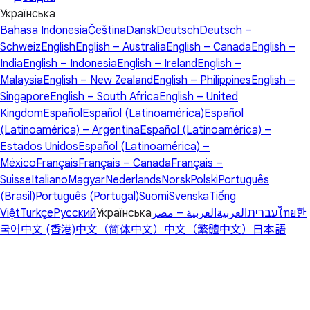
Українська
Bahasa Indonesia
Čeština
Dansk
Deutsch
Deutsch –
Schweiz
English
English – Australia
English – Canada
English –
India
English – Indonesia
English – Ireland
English –
Malaysia
English – New Zealand
English – Philippines
English –
Singapore
English – South Africa
English – United
Kingdom
Español
Español (Latinoamérica)
Español
(Latinoamérica) – Argentina
Español (Latinoamérica) –
Estados Unidos
Español (Latinoamérica) –
México
Français
Français – Canada
Français –
Suisse
Italiano
Magyar
Nederlands
Norsk
Polski
Português
(Brasil)
Português (Portugal)
Suomi
Svenska
Tiếng
Việt
Türkçe
Русский
Українська
العربية – مصر
العربية
עברית
ไทย
한
국어
中文 (香港)
中文（简体中文）
中文（繁體中文）
日本語