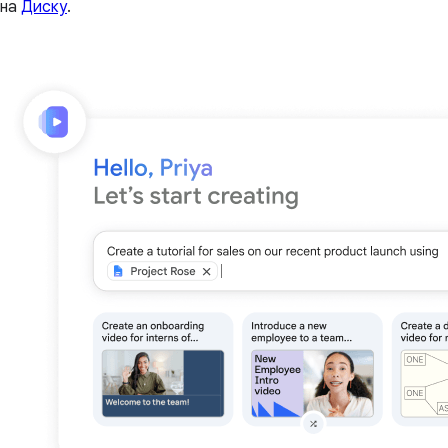
на
Диску
.