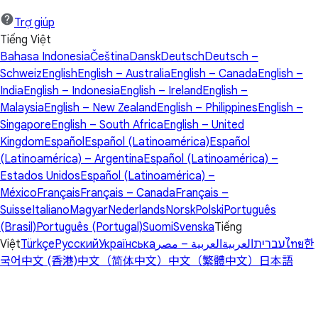
Trợ giúp
Tiếng Việt
Bahasa Indonesia
Čeština
Dansk
Deutsch
Deutsch –
Schweiz
English
English – Australia
English – Canada
English –
India
English – Indonesia
English – Ireland
English –
Malaysia
English – New Zealand
English – Philippines
English –
Singapore
English – South Africa
English – United
Kingdom
Español
Español (Latinoamérica)
Español
(Latinoamérica) – Argentina
Español (Latinoamérica) –
Estados Unidos
Español (Latinoamérica) –
México
Français
Français – Canada
Français –
Suisse
Italiano
Magyar
Nederlands
Norsk
Polski
Português
(Brasil)
Português (Portugal)
Suomi
Svenska
Tiếng
Việt
Türkçe
Русский
Українська
العربية – مصر
العربية
עברית
ไทย
한
국어
中文 (香港)
中文（简体中文）
中文（繁體中文）
日本語