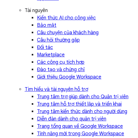
Tài nguyên
Kiến thức AI cho công việc
Bảo mật
Câu chuyện của khách hàng
Câu hỏi thường gặp
Đối tác
Marketplace
Các công cụ tích hợp
Đào tạo và chứng chỉ
Giới thiệu Google Workspace
Tìm hiểu và tài nguyên hỗ trợ
Trung tâm trợ giúp dành cho Quản trị viên
Trung tâm hỗ trợ thiết lập và triển khai
Trung tâm kiến thức dành cho người dùng
Diễn đàn dành cho quản trị viên
Trang tổng quan về Google Workspace
Tính năng mới trong Google Workspace