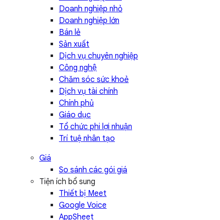
Doanh nghiệp nhỏ
Doanh nghiệp lớn
Bán lẻ
Sản xuất
Dịch vụ chuyên nghiệp
Công nghệ
Chăm sóc sức khoẻ
Dịch vụ tài chính
Chính phủ
Giáo dục
Tổ chức phi lợi nhuận
Trí tuệ nhân tạo
Giá
So sánh các gói giá
Tiện ích bổ sung
Thiết bị Meet
Google Voice
AppSheet