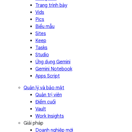
Trang trình bày
Vids
Pics
Biểu mẫu
Sites
Keep
Tasks
Studio
Ứng dụng Gemini
Gemini Notebook
Apps Script
Quản lý và bảo mật
Quản trị viên
Điểm cuối
Vault
Work Insights
Giải pháp
Doanh nghiệp mới