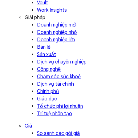
Vault
Work Insights
Giải pháp
Doanh nghiệp mới
Doanh nghiệp nhỏ
Doanh nghiệp lớn
Bán lẻ
Sản xuất
Dịch vụ chuyên nghiệp
Công nghệ
Chăm sóc sức khoẻ
Dịch vụ tài chính
Chính phủ
Giáo dục
Tổ chức phi lợi nhuận
Trí tuệ nhân tạo
Giá
So sánh các gói giá