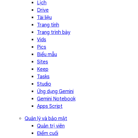
Lịch
Drive
Tài liệu
Trang tính
Trang trình bày
Vids
Pics
Biểu mẫu
Sites
Keep
Tasks
Studio
Ứng dụng Gemini
Gemini Notebook
Apps Script
Quản lý và bảo mật
Quản trị viên
Điểm cuối