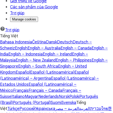
Giới thiệu về Google
Các sản phẩm của Google
Trợ giúp
Manage cookies
Trợ giúp
Tiếng Việt
Bahasa Indonesia
Čeština
Dansk
Deutsch
Deutsch –
Schweiz
English
English – Australia
English – Canada
English –
India
English – Indonesia
English – Ireland
English –
Malaysia
English – New Zealand
English – Philippines
English –
Singapore
English – South Africa
English – United
Kingdom
Español
Español (Latinoamérica)
Español
(Latinoamérica) – Argentina
Español (Latinoamérica) –
Estados Unidos
Español (Latinoamérica) –
México
Français
Français – Canada
Français –
Suisse
Italiano
Magyar
Nederlands
Norsk
Polski
Português
(Brasil)
Português (Portugal)
Suomi
Svenska
Tiếng
Việt
Türkçe
Русский
Українська
العربية – مصر
العربية
עברית
ไทย
한