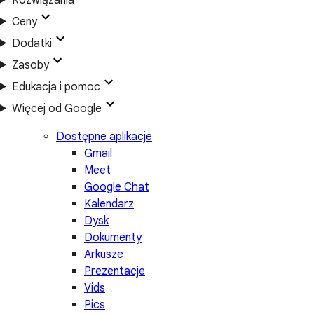
Ceny
Dodatki
Zasoby
Edukacja i pomoc
Więcej od Google
Dostępne aplikacje
Gmail
Meet
Google Chat
Kalendarz
Dysk
Dokumenty
Arkusze
Prezentacje
Vids
Pics