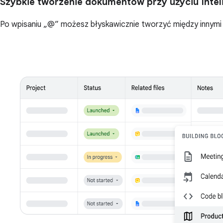
Szybkie tworzenie dokumentów przy użyciu Inte
Po wpisaniu „@” możesz błyskawicznie tworzyć między innymi s