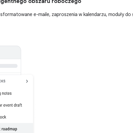
ligentnego obszaru roboczego
formatowane e-maile, zaproszenia w kalendarzu, moduły do śle