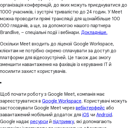
організація конференцій, до яких можуть приєднуватися до
1000 учасників, і зустрічі тривалістю до 24 годин. У Meet
можна проводити прямі трансляції для щонайбільше 100
000 глядачів, а ще, за допомогою нашого партнера
Brandlive, – спеціальні події і вебінари.
Докладніше.
Оскільки Meet входить до ліцензії Google Workspace,
клієнтам не потрібно окремо сплачувати за доступ до
платформи для відеозустрічей. Це також дає змогу
зменшити навантаження на фахівців із керування IT й
посилити захист користувачів.
Щоб почати роботу з Google Meet, компанія має
зареєструватися в
Google Workspace
. Користувачі можуть
застосовувати Google Meet через
вебінтерфейс
або
завантажений мобільний додаток для
iOS
чи
Android
.
Google надає
ресурси
й
підтримку
, які допомагають