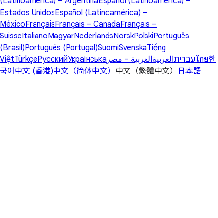
(Latinoamérica) – Argentina
Español (Latinoamérica) –
Estados Unidos
Español (Latinoamérica) –
México
Français
Français – Canada
Français –
Suisse
Italiano
Magyar
Nederlands
Norsk
Polski
Português
(Brasil)
Português (Portugal)
Suomi
Svenska
Tiếng
Việt
Türkçe
Русский
Українська
العربية – مصر
العربية
עברית
ไทย
한
국어
中文 (香港)
中文（简体中文）
中文（繁體中文）
日本語