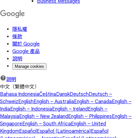
Business Messages
隱私權
條款
關於 Google
Google 產品
說明
Manage cookies
說明
中文（繁體中文）
Bahasa Indonesia
Čeština
Dansk
Deutsch
Deutsch –
Schweiz
English
English – Australia
English – Canada
English –
India
English – Indonesia
English – Ireland
English –
Malaysia
English – New Zealand
English – Philippines
English –
Singapore
English – South Africa
English – United
Kingdom
Español
Español (Latinoamérica)
Español