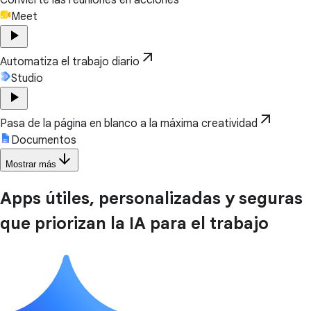
Meet
play_arrow
arrow_outward
Automatiza el trabajo diario
Studio
play_arrow
arrow_outward
Pasa de la página en blanco a la máxima creatividad
Documentos
arrow_downward
Mostrar más
Apps útiles, personalizadas y seguras
que priorizan la IA para el trabajo