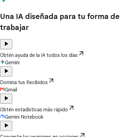
Una IA diseñada para tu forma de
trabajar
play_arrow
arrow_outward
Obtén ayuda de la IA todos los días
Gemini
play_arrow
arrow_outward
Domina tus Recibidos
Gmail
play_arrow
arrow_outward
Obtén estadísticas más rápido
Gemini Notebook
play_arrow
arrow_outward
Convierte las reuniones en acciones