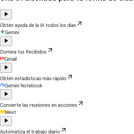
play_arrow
arrow_outward
Obtén ayuda de la IA todos los días
Gemini
play_arrow
arrow_outward
Domina tus Recibidos
Gmail
play_arrow
arrow_outward
Obtén estadísticas más rápido
Gemini Notebook
play_arrow
arrow_outward
Convierte las reuniones en acciones
Meet
play_arrow
arrow_outward
Automatiza el trabajo diario