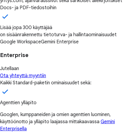
yritys.com, ajanvaraussivut sekä sähköiset allekirjoitukset
Docs- ja PDF-tiedostoihin
Lisää jopa 300 käyttäjää
on sisäänrakennettu tietoturva- ja hallintaominaisuudet
Google Workspace
Gemini Enterprise
Enterprise
Jutellaan
Ota yhteyttä myyntiin
Kaikki Standard-paketin ominaisuudet sekä:
Agenttien ylläpito
Googlen, kumppaneiden ja omien agenttien luominen,
käyttöönotto ja ylläpito laajassa mittakaavassa
Gemini
Enterprisella