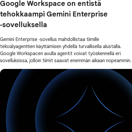
Google Workspace on entistä
tehokkaampi Gemini Enterprise
‑sovelluksella
Gemini Enterprise ‑sovellus mahdollistaa tiimille
tekoälyagenttien käyttämisen yhdellä turvallisella alustalla.
Google Workspacen avulla agentit voivat työskennellä eri
sovelluksissa, jolloin tiimit saavat enemmän aikaan nopeammin.