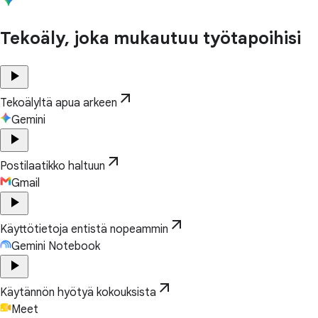
Tekoäly, joka mukautuu työtapoihisi
play_arrow
arrow_outward
Tekoälyltä apua arkeen
Gemini
play_arrow
arrow_outward
Postilaatikko haltuun
Gmail
play_arrow
arrow_outward
Käyttötietoja entistä nopeammin
Gemini Notebook
play_arrow
arrow_outward
Käytännön hyötyä kokouksista
Meet