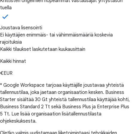
Kriittisten ongelmien nopeammat vastausajat yritystason
tuella
Joustava lisensointi
Ei käyttäjien enimmäis- tai vähimmäismääriä koskevia
rajoituksia
Kaikki tilaukset laskutetaan kuukausittain
Kaikki hinnat
€EUR
* Google Workspace tarjoaa käyttäjille joustavaa yhteistä
tallennustilaa, joka jaetaan organisaation kesken. Business
Starter sisältää 30 Gt yhteistä tallennustilaa käyttäjää kohti,
Business Standard 2 Tt sekä Business Plus ja Enterprise Plus
5 Tt. Lue lisää organisaation lisätallennustilasta
ohjekeskuksesta.
Oletko valmis uudistamaan liiketoimintaasi tehokkaiden