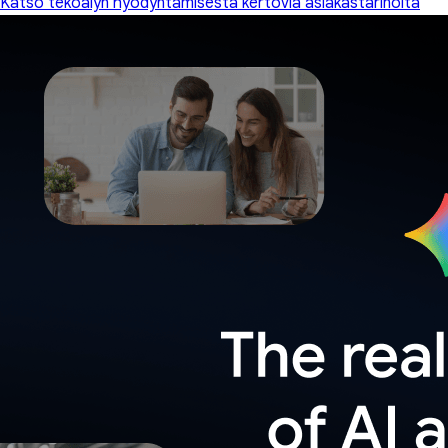
Katso tekoälyn hyödyntämisestä kertovia asiakastarinoita