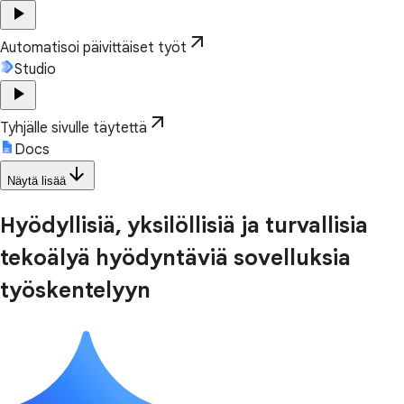
play_arrow
arrow_outward
Automatisoi päivittäiset työt
Studio
play_arrow
arrow_outward
Tyhjälle sivulle täytettä
Docs
arrow_downward
Näytä lisää
Hyödyllisiä, yksilöllisiä ja turvallisia
tekoälyä hyödyntäviä sovelluksia
työskentelyyn