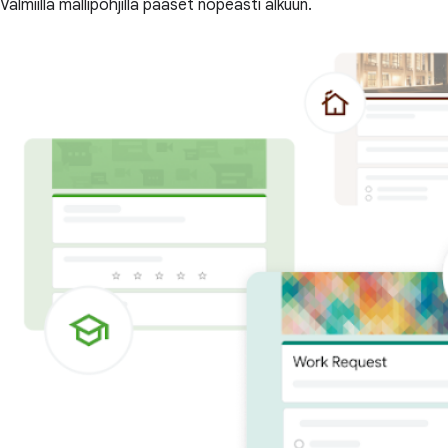
Valmiilla mallipohjilla pääset nopeasti alkuun.