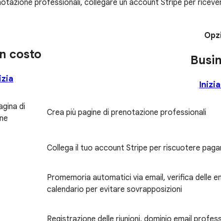
otazione professionali, collegare un account Stripe per riceve
Opzi
n costo
Busi
izia
Inizi
agina di
Crea più pagine di prenotazione professionali
ne
Collega il tuo account Stripe per riscuotere pa
Promemoria automatici via email, verifica delle em
calendario per evitare sovrapposizioni
Registrazione delle riunioni, dominio email profes