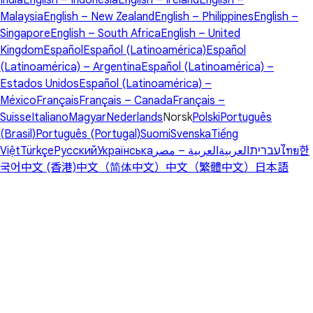
Malaysia
English – New Zealand
English – Philippines
English –
Singapore
English – South Africa
English – United
Kingdom
Español
Español (Latinoamérica)
Español
(Latinoamérica) – Argentina
Español (Latinoamérica) –
Estados Unidos
Español (Latinoamérica) –
México
Français
Français – Canada
Français –
Suisse
Italiano
Magyar
Nederlands
Norsk
Polski
Português
(Brasil)
Português (Portugal)
Suomi
Svenska
Tiếng
Việt
Türkçe
Русский
Українська
العربية – مصر
العربية
עברית
ไทย
한
국어
中文 (香港)
中文（简体中文）
中文（繁體中文）
日本語