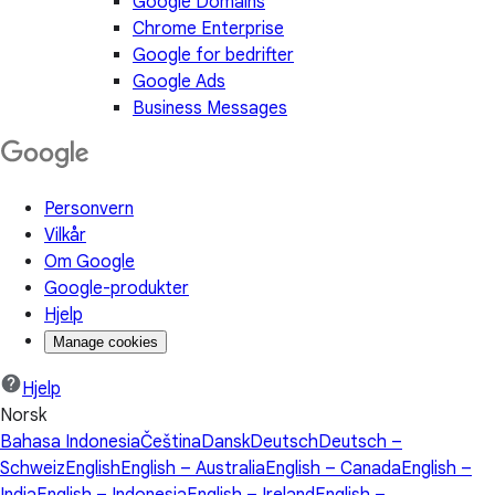
Google Domains
Chrome Enterprise
Google for bedrifter
Google Ads
Business Messages
Personvern
Vilkår
Om Google
Google-produkter
Hjelp
Manage cookies
Hjelp
Norsk
Bahasa Indonesia
Čeština
Dansk
Deutsch
Deutsch –
Schweiz
English
English – Australia
English – Canada
English –
India
English – Indonesia
English – Ireland
English –