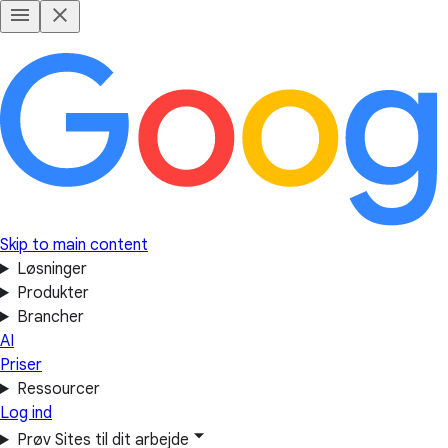
Skip to main content
Løsninger
Produkter
Brancher
AI
Priser
Ressourcer
Log ind
Prøv Sites til dit arbejde