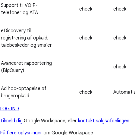
Support til VOIP-
check
check
telefoner og ATA
eDiscovery til
registrering af opkald,
check
check
talebeskeder og sms'er
Avanceret rapportering
check
(BigQuery)
Ad hoc-optagelse af
check
Automati
brugeropkald
LOG IND
Tilmeld dig
Google Workspace, eller
kontakt salgsafdelingen
Få flere oplysninger
om Google Workspace