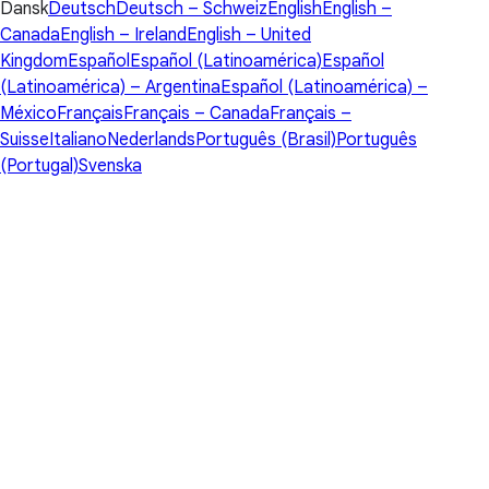
Dansk
Deutsch
Deutsch – Schweiz
English
English –
Canada
English – Ireland
English – United
Kingdom
Español
Español (Latinoamérica)
Español
(Latinoamérica) – Argentina
Español (Latinoamérica) –
México
Français
Français – Canada
Français –
Suisse
Italiano
Nederlands
Português (Brasil)
Português
(Portugal)
Svenska