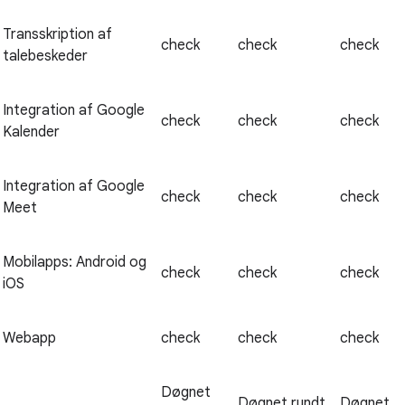
Transskription af
check
check
check
talebeskeder
Integration af Google
check
check
check
Kalender
Integration af Google
check
check
check
Meet
Mobilapps: Android og
check
check
check
iOS
Webapp
check
check
check
Døgnet
Døgnet rundt
Døgnet