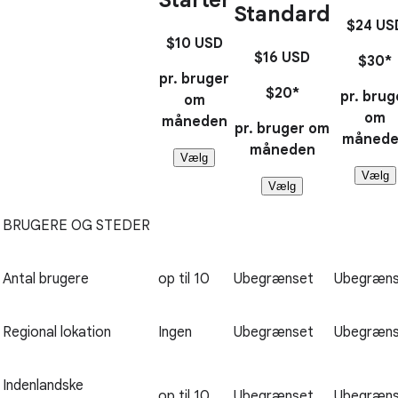
Standard
$24
US
$10
USD
$16
USD
$30*
pr. bruger
$20*
pr. brug
om
om
måneden
pr. bruger om
måned
måneden
Vælg
Vælg
Vælg
BRUGERE OG STEDER
Antal brugere
op til 10
Ubegrænset
Ubegræns
Regional lokation
Ingen
Ubegrænset
Ubegræns
Indenlandske
op til 10
Ubegrænset
Ubegræns