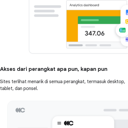
Akses dari perangkat apa pun, kapan pun
Sites terlihat menarik di semua perangkat, termasuk desktop,
tablet, dan ponsel.