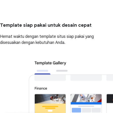
Template siap pakai untuk desain cepat
Hemat waktu dengan template situs siap pakai yang
disesuaikan dengan kebutuhan Anda.