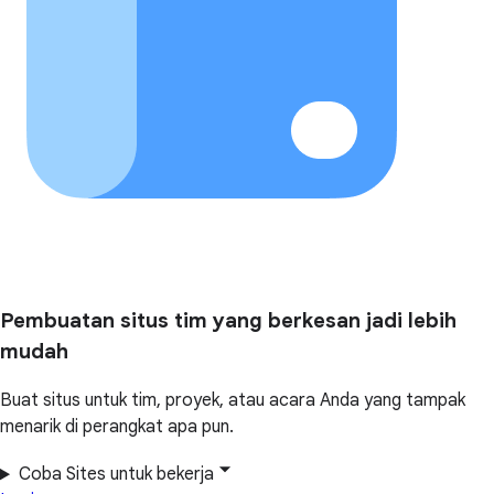
Pembuatan situs tim yang berkesan jadi lebih
mudah
Buat situs untuk tim, proyek, atau acara Anda yang tampak
menarik di perangkat apa pun.
Coba Sites untuk bekerja