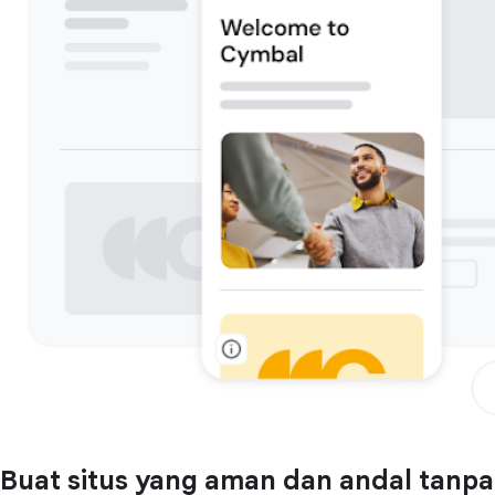
Buat situs yang aman dan andal tanpa