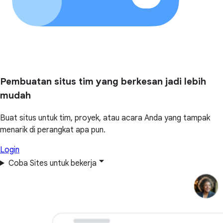
Pembuatan situs tim yang berkesan jadi lebih
mudah
Buat situs untuk tim, proyek, atau acara Anda yang tampak
menarik di perangkat apa pun.
Login
Coba Sites untuk bekerja