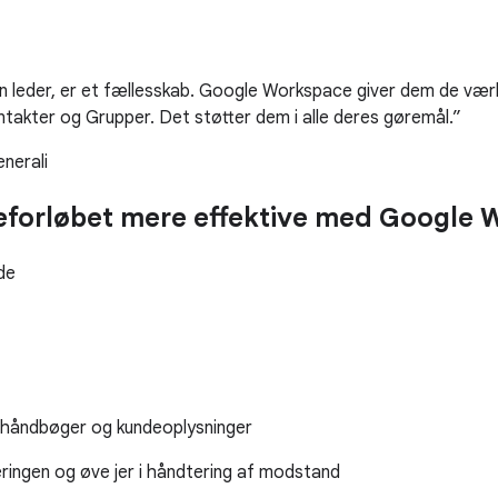
n leder, er et fællesskab. Google Workspace giver dem de værkt
takter og Grupper. Det støtter dem i alle deres gøremål.
nerali
aleforløbet mere effektive med Google
de
lgshåndbøger og kundeoplysninger
neringen og øve jer i håndtering af modstand