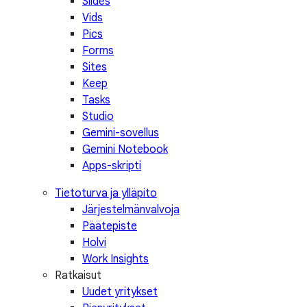
Slides
Vids
Pics
Forms
Sites
Keep
Tasks
Studio
Gemini-sovellus
Gemini Notebook
Apps-skripti
Tietoturva ja ylläpito
Järjestelmänvalvoja
Päätepiste
Holvi
Work Insights
Ratkaisut
Uudet yritykset