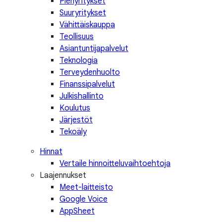
Pienyritykset
Suuryritykset
Vähittäiskauppa
Teollisuus
Asiantuntijapalvelut
Teknologia
Terveydenhuolto
Finanssipalvelut
Julkishallinto
Koulutus
Järjestöt
Tekoäly
Hinnat
Vertaile hinnoitteluvaihtoehtoja
Laajennukset
Meet-laitteisto
Google Voice
AppSheet