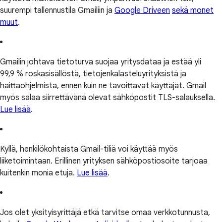
suurempi tallennustila Gmailiin ja
Google Driveen
sekä monet
muut
.
Gmailin johtava tietoturva suojaa yritysdataa ja estää yli
99,9 % roskasisällöstä, tietojenkalasteluyrityksistä ja
haittaohjelmista, ennen kuin ne tavoittavat käyttäjät. Gmail
myös salaa siirrettävänä olevat sähköpostit TLS-salauksella.
Lue lisää
.
Kyllä, henkilökohtaista Gmail-tiliä voi käyttää myös
liiketoimintaan. Erillinen yrityksen sähköpostiosoite tarjoaa
kuitenkin monia etuja.
Lue lisää
.
Jos olet yksityisyrittäjä etkä tarvitse omaa verkkotunnusta,