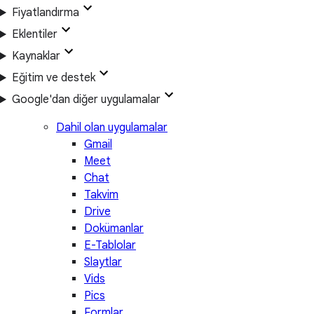
Fiyatlandırma
Eklentiler
Kaynaklar
Eğitim ve destek
Google'dan diğer uygulamalar
Dahil olan uygulamalar
Gmail
Meet
Chat
Takvim
Drive
Dokümanlar
E-Tablolar
Slaytlar
Vids
Pics
Formlar