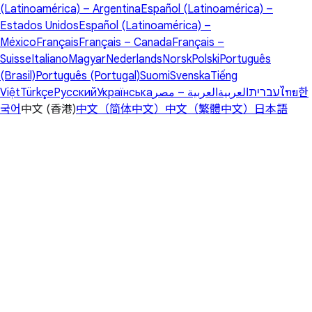
(Latinoamérica) – Argentina
Español (Latinoamérica) –
Estados Unidos
Español (Latinoamérica) –
México
Français
Français – Canada
Français –
Suisse
Italiano
Magyar
Nederlands
Norsk
Polski
Português
(Brasil)
Português (Portugal)
Suomi
Svenska
Tiếng
Việt
Türkçe
Русский
Українська
العربية – مصر
العربية
עברית
ไทย
한
국어
中文 (香港)
中文（简体中文）
中文（繁體中文）
日本語