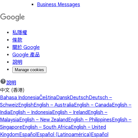
Business Messages
私隱權
條款
關於 Google
Google 產品
說明
Manage cookies
說明
中文 (香港)
Bahasa Indonesia
Čeština
Dansk
Deutsch
Deutsch –
Schweiz
English
English – Australia
English – Canada
English –
India
English – Indonesia
English – Ireland
English –
Malaysia
English – New Zealand
English – Philippines
English –
Singapore
English – South Africa
English – United
Kingdom
Español
Español (Latinoamérica)
Español