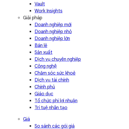
Vault
Work Insights
Giải pháp
Doanh nghiệp mới
Doanh nghiệp nhỏ
Doanh nghiệp lớn
Bán lẻ
Sản xuất
Dịch vụ chuyên nghiệp
Công nghệ
Chăm sóc sức khoẻ
Dịch vụ tài chính
Chính phủ
Giáo dục
Tổ chức phi lợi nhuận
Trí tuệ nhân tạo
Giá
So sánh các gói giá