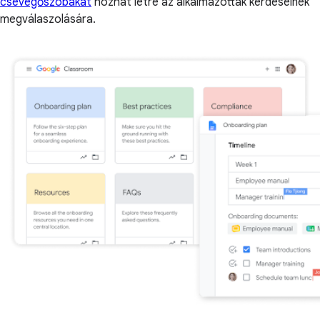
csevegőszobákat
hozhat létre az alkalmazottak kérdéseinek
megválaszolására.