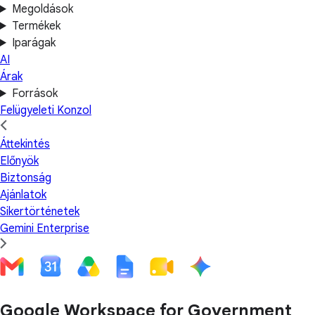
Megoldások
Termékek
Iparágak
AI
Árak
Források
Felügyeleti Konzol
Áttekintés
Előnyök
Biztonság
Ajánlatok
Sikertörténetek
Gemini Enterprise
Google Workspace for Government