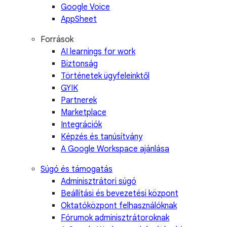
Google Voice
AppSheet
Források
AI learnings for work
Biztonság
Történetek ügyfeleinktől
GYIK
Partnerek
Marketplace
Integrációk
Képzés és tanúsítvány
A Google Workspace ajánlása
Súgó és támogatás
Adminisztrátori súgó
Beállítási és bevezetési központ
Oktatóközpont felhasználóknak
Fórumok adminisztrátoroknak