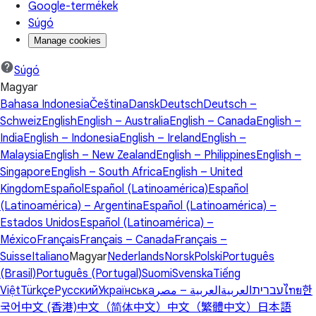
Google-termékek
Súgó
Manage cookies
Súgó
Magyar
Bahasa Indonesia
Čeština
Dansk
Deutsch
Deutsch –
Schweiz
English
English – Australia
English – Canada
English –
India
English – Indonesia
English – Ireland
English –
Malaysia
English – New Zealand
English – Philippines
English –
Singapore
English – South Africa
English – United
Kingdom
Español
Español (Latinoamérica)
Español
(Latinoamérica) – Argentina
Español (Latinoamérica) –
Estados Unidos
Español (Latinoamérica) –
México
Français
Français – Canada
Français –
Suisse
Italiano
Magyar
Nederlands
Norsk
Polski
Português
(Brasil)
Português (Portugal)
Suomi
Svenska
Tiếng
Việt
Türkçe
Русский
Українська
العربية – مصر
العربية
עברית
ไทย
한
국어
中文 (香港)
中文（简体中文）
中文（繁體中文）
日本語