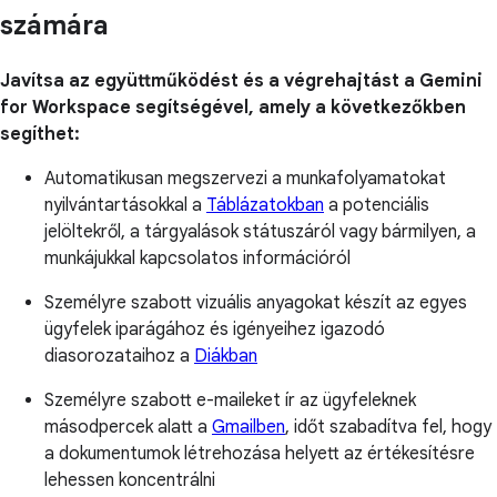
számára
Javítsa az együttműködést és a végrehajtást a Gemini
for Workspace segítségével, amely a következőkben
segíthet:
Automatikusan megszervezi a munkafolyamatokat
nyilvántartásokkal a
Táblázatokban
a potenciális
jelöltekről, a tárgyalások státuszáról vagy bármilyen, a
munkájukkal kapcsolatos információról
Személyre szabott vizuális anyagokat készít az egyes
ügyfelek iparágához és igényeihez igazodó
diasorozataihoz a
Diákban
Személyre szabott e-maileket ír az ügyfeleknek
másodpercek alatt a
Gmailben
, időt szabadítva fel, hogy
a dokumentumok létrehozása helyett az értékesítésre
lehessen koncentrálni