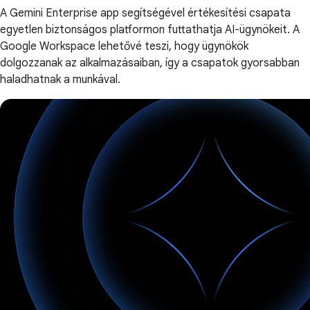
A Gemini Enterprise app segítségével értékesítési csapata
egyetlen biztonságos platformon futtathatja AI-ügynökeit. A
Google Workspace lehetővé teszi, hogy ügynökök
dolgozzanak az alkalmazásaiban, így a csapatok gyorsabban
haladhatnak a munkával.