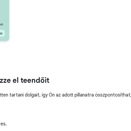
zze el teendőit
tten tartani dolgait, így Ön az adott pillanatra összpontosíth
res.