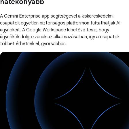
hatékonyabb
A Gemini Enterprise app segítségével a kiskereskedelmi
csapatok egyetlen biztonságos platformon futtathatják AI-
ügynökeit. A Google Workspace lehetővé teszi, hogy
ügynökök dolgozzanak az alkalmazásaiban, így a csapatok
többet érhetnek el, gyorsabban.