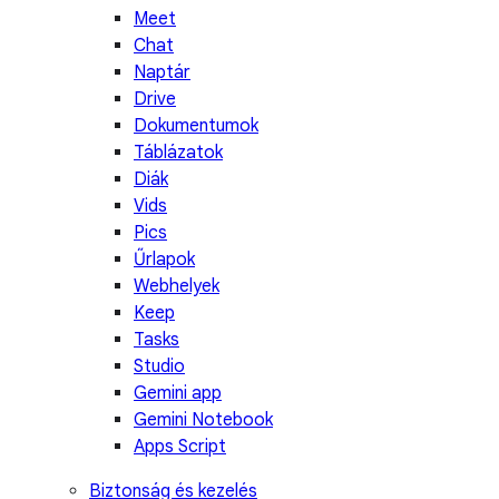
Meet
Chat
Naptár
Drive
Dokumentumok
Táblázatok
Diák
Vids
Pics
Űrlapok
Webhelyek
Keep
Tasks
Studio
Gemini app
Gemini Notebook
Apps Script
Biztonság és kezelés