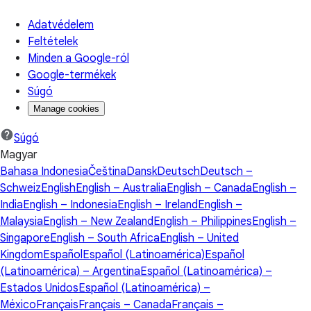
Adatvédelem
Feltételek
Minden a Google-ról
Google-termékek
Súgó
Manage cookies
Súgó
Magyar
Bahasa Indonesia
Čeština
Dansk
Deutsch
Deutsch –
Schweiz
English
English – Australia
English – Canada
English –
India
English – Indonesia
English – Ireland
English –
Malaysia
English – New Zealand
English – Philippines
English –
Singapore
English – South Africa
English – United
Kingdom
Español
Español (Latinoamérica)
Español
(Latinoamérica) – Argentina
Español (Latinoamérica) –
Estados Unidos
Español (Latinoamérica) –
México
Français
Français – Canada
Français –