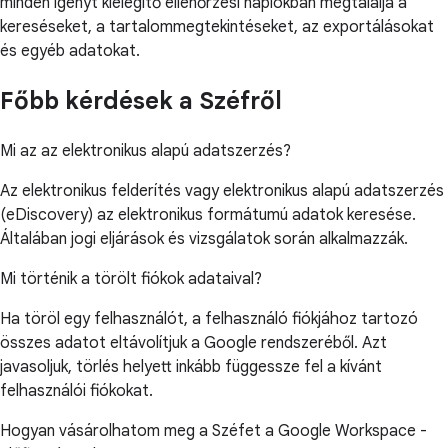
minden igényt kielégítő ellenőrzési naplókban megtalálja a
kereséseket, a tartalommegtekintéseket, az exportálásokat
és egyéb adatokat.
Főbb kérdések a Széfről
Mi az az elektronikus alapú adatszerzés?
Az elektronikus felderítés vagy elektronikus alapú adatszerzés
(eDiscovery) az elektronikus formátumú adatok keresése.
Általában jogi eljárások és vizsgálatok során alkalmazzák.
Mi történik a törölt fiókok adataival?
Ha töröl egy felhasználót, a felhasználó fiókjához tartozó
összes adatot eltávolítjuk a Google rendszeréből. Azt
javasoljuk, törlés helyett inkább függessze fel a kívánt
felhasználói fiókokat.
Hogyan vásárolhatom meg a Széfet a Google Workspace -