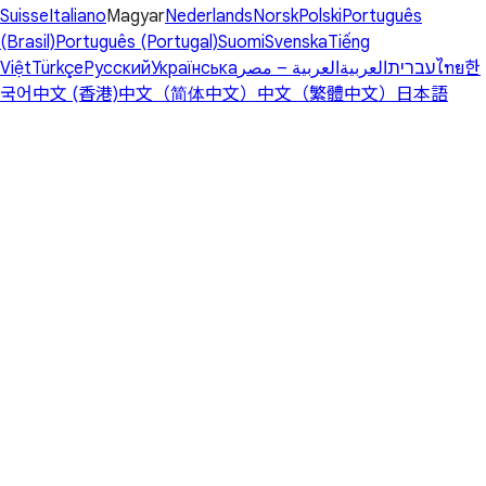
Suisse
Italiano
Magyar
Nederlands
Norsk
Polski
Português
(Brasil)
Português (Portugal)
Suomi
Svenska
Tiếng
Việt
Türkçe
Русский
Українська
العربية – مصر
العربية
עברית
ไทย
한
국어
中文 (香港)
中文（简体中文）
中文（繁體中文）
日本語