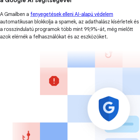
a Google AI segítségével
A Gmailben a
fenyegetések elleni AI-alapú védelem
automatikusan blokkolja a spamek, az adathalász kísérletek és
a rosszindulatú programok több mint 99,9%-át, még mielőtt
azok elérnék a felhasználókat és az eszközöket.