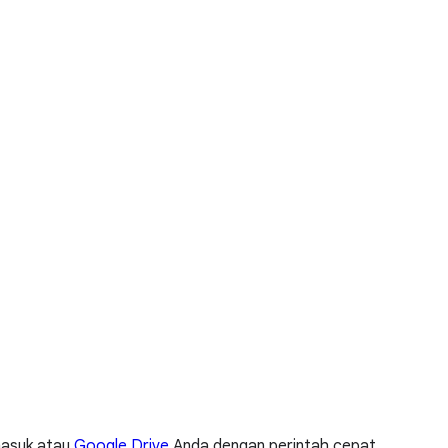
masuk atau
Google Drive
Anda dengan perintah cepat.