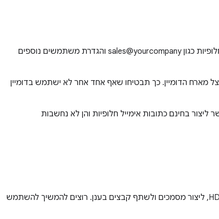
במהלך ההגדרה תתבקשו אימות הדומיין שלכם. כדי להתאים אישית את החשבון, אפשר להעלות את לוגו החברה, ליצור כתובות אימייל חלופיות כגון sales@yourcompany והגדרת משתמשים נוספים
ודי שעליכם להוסיף להגדרות הדומיין אצל מארח הדומיין. כך תבטיחו שאף אחד אחר לא ישתמש בדומיין
חלופיות הן כתובות אימייל קבוצתיות כגון sales@yourcompany‏,‏ support@yourcompany או info@yourcompany. אפשר ליצור בחינם כתובות אימייל חלופיות והן לא נחשבות
שירות Google Workspace זמין לניסיון חינם למשך 14 יום. בתקופת הניסיון אפשר לשלוח אימיילים, לנהל שיחות ועידה בווידאו באיכות HD, ליצור מסמכים ולשתף קבצים בענן. רוצים להמשיך להשתמש