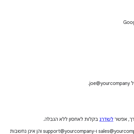
j.
רך, אפשר
לשדרג
בקלות לאחסון ללא הגבלה.
כל כתובת אימייל מותאמת אישית (you@yourcompany) מוגדרת כמשתמש. התמחור כולל כתובות אימייל קבוצתיות חלופיות, כמו sales@yourcompany ו-support@yourcompany והן אינן נחשבות