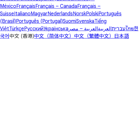
México
Français
Français – Canada
Français –
Suisse
Italiano
Magyar
Nederlands
Norsk
Polski
Português
(Brasil)
Português (Portugal)
Suomi
Svenska
Tiếng
Việt
Türkçe
Русский
Українська
العربية – مصر
العربية
עברית
ไทย
한
국어
中文 (香港)
中文（简体中文）
中文（繁體中文）
日本語