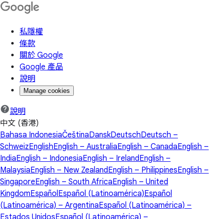
私隱權
條款
關於 Google
Google 產品
說明
Manage cookies
說明
中文 (香港)
Bahasa Indonesia
Čeština
Dansk
Deutsch
Deutsch –
Schweiz
English
English – Australia
English – Canada
English –
India
English – Indonesia
English – Ireland
English –
Malaysia
English – New Zealand
English – Philippines
English –
Singapore
English – South Africa
English – United
Kingdom
Español
Español (Latinoamérica)
Español
(Latinoamérica) – Argentina
Español (Latinoamérica) –
Estados Unidos
Español (Latinoamérica) –