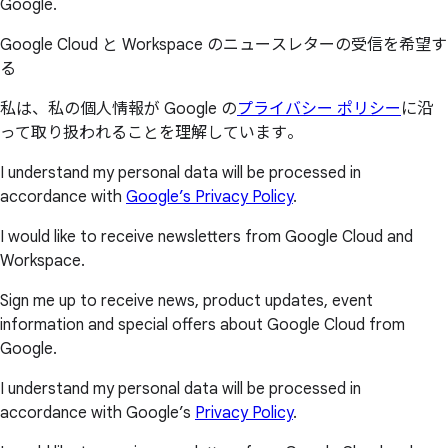
Google.
Google Cloud と Workspace のニュースレターの受信を希望す
る
私は、私の個人情報が Google の
プライバシー ポリシー
に沿
って取り扱われることを理解しています。
I understand my personal data will be processed in
accordance with
Google’s Privacy Policy
.
I would like to receive newsletters from Google Cloud and
Workspace.
Sign me up to receive news, product updates, event
information and special offers about Google Cloud from
Google.
I understand my personal data will be processed in
accordance with Google’s
Privacy Policy
.