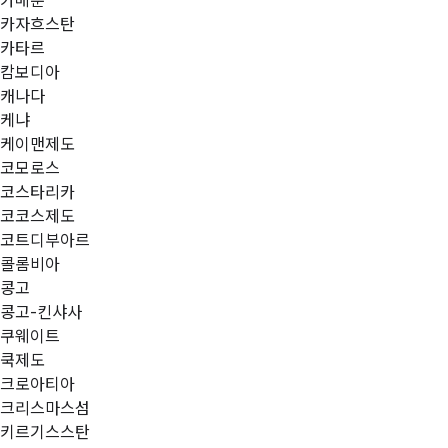
카메룬
카자흐스탄
카타르
캄보디아
캐나다
케냐
케이맨제도
코모로스
코스타리카
코코스제도
코트디부아르
콜롬비아
콩고
콩고-킨샤사
쿠웨이트
쿡제도
크로아티아
크리스마스섬
키르기스스탄