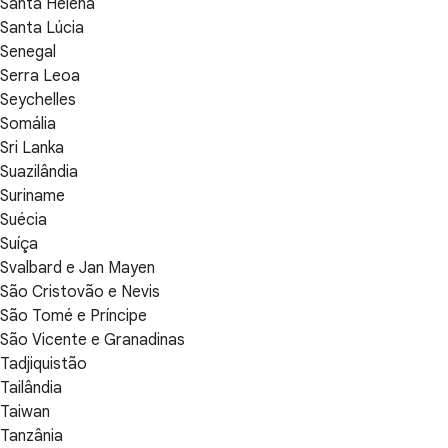
Santa Helena
Santa Lúcia
Senegal
Serra Leoa
Seychelles
Somália
Sri Lanka
Suazilândia
Suriname
Suécia
Suíça
Svalbard e Jan Mayen
São Cristovão e Nevis
São Tomé e Príncipe
São Vicente e Granadinas
Tadjiquistão
Tailândia
Taiwan
Tanzânia