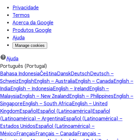
Privacidade
Termos
Acerca da Google
Produtos Google
Ajuda
Manage cookies
Ajuda
Português (Portugal)
Bahasa Indonesia
Čeština
Dansk
Deutsch
Deutsch –
Schweiz
English
English – Australia
English – Canada
English –
India
English – Indonesia
English – Ireland
English –
Malaysia
English – New Zealand
English – Philippines
English –
Singapore
English – South Africa
English – United
Kingdom
Español
Español (Latinoamérica)
Español
(Latinoamérica) – Argentina
Español (Latinoamérica) –
Estados Unidos
Español (Latinoamérica) –
México
Français
Français – Canada
Français –