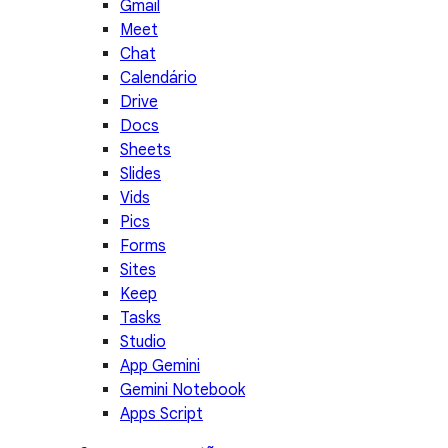
Gmail
Meet
Chat
Calendário
Drive
Docs
Sheets
Slides
Vids
Pics
Forms
Sites
Keep
Tasks
Studio
App Gemini
Gemini Notebook
Apps Script