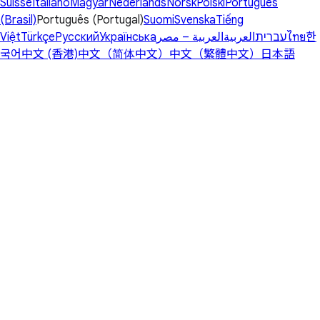
Suisse
Italiano
Magyar
Nederlands
Norsk
Polski
Português
(Brasil)
Português (Portugal)
Suomi
Svenska
Tiếng
Việt
Türkçe
Русский
Українська
العربية – مصر
العربية
עברית
ไทย
한
국어
中文 (香港)
中文（简体中文）
中文（繁體中文）
日本語