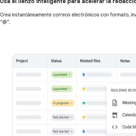
Usa el lienzo inteligente para acelerar la redac
Crea instantáneamente correos electrónicos con formato, invi
“@”.