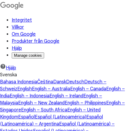
Integritet
Villkor
Om Google
Produkter från Google
Hjälp
Manage cookies
Hjälp
Svenska
Bahasa Indonesia
Čeština
Dansk
Deutsch
Deutsch –
Schweiz
English
English – Australia
English – Canada
English –
India
English – Indonesia
English – Ireland
English –
Malaysia
English – New Zealand
English – Philippines
English –
Singapore
English – South Africa
English – United
Kingdom
Español
Español (Latinoamérica)
Español
(Latinoamérica) – Argentina
Español (Latinoamérica) –
Estados Unidos
Español (Latinoamérica) –