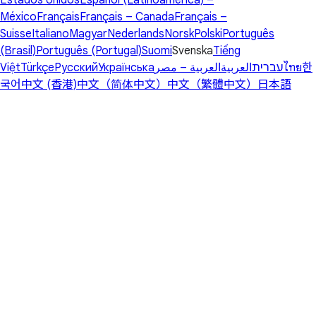
México
Français
Français – Canada
Français –
Suisse
Italiano
Magyar
Nederlands
Norsk
Polski
Português
(Brasil)
Português (Portugal)
Suomi
Svenska
Tiếng
Việt
Türkçe
Русский
Українська
العربية – مصر
العربية
עברית
ไทย
한
국어
中文 (香港)
中文（简体中文）
中文（繁體中文）
日本語