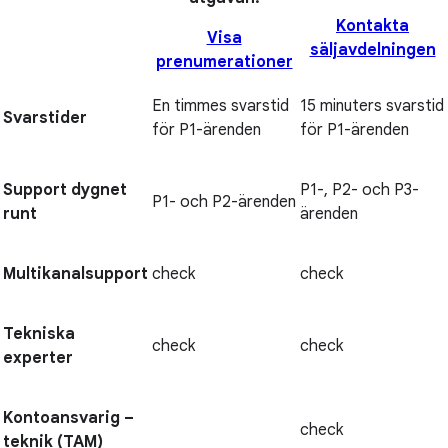
Kontakta
Visa
säljavdelningen
prenumerationer
En timmes svarstid
15 minuters svarstid
Svarstider
för P1-ärenden
för P1-ärenden
Support dygnet
P1-, P2- och P3-
P1- och P2-ärenden
runt
ärenden
Multikanalsupport
check
check
Tekniska
check
check
experter
Kontoansvarig –
check
teknik (TAM)