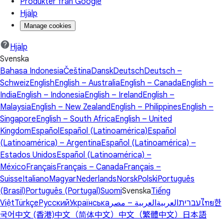
Produkter från Google
Hjälp
Manage cookies
Hjälp
Svenska
Bahasa Indonesia
Čeština
Dansk
Deutsch
Deutsch –
Schweiz
English
English – Australia
English – Canada
English –
India
English – Indonesia
English – Ireland
English –
Malaysia
English – New Zealand
English – Philippines
English –
Singapore
English – South Africa
English – United
Kingdom
Español
Español (Latinoamérica)
Español
(Latinoamérica) – Argentina
Español (Latinoamérica) –
Estados Unidos
Español (Latinoamérica) –
México
Français
Français – Canada
Français –
Suisse
Italiano
Magyar
Nederlands
Norsk
Polski
Português
(Brasil)
Português (Portugal)
Suomi
Svenska
Tiếng
Việt
Türkçe
Русский
Українська
العربية – مصر
العربية
עברית
ไทย
한
국어
中文 (香港)
中文（简体中文）
中文（繁體中文）
日本語