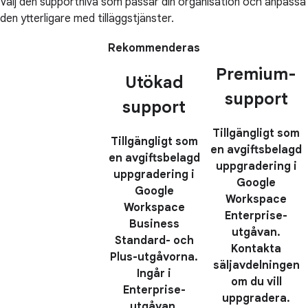
Välj den supportnivå som passar din organisation och anpassa
den ytterligare med tilläggstjänster.
Rekommenderas
Premium-
Utökad
support
support
Tillgängligt som
Tillgängligt som
en avgiftsbelagd
en avgiftsbelagd
uppgradering i
uppgradering i
Google
Google
Workspace
Workspace
Enterprise-
Business
utgåvan.
Standard- och
Kontakta
Plus-utgåvorna.
säljavdelningen
Ingår i
om du vill
Enterprise-
uppgradera.
utgåvan.