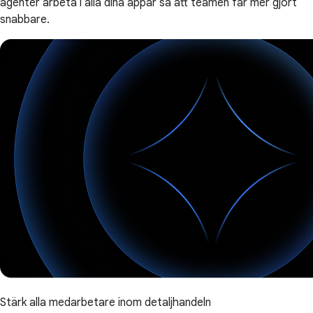
agenter arbeta i alla dina appar så att teamen får mer gjort
snabbare.
Stärk alla medarbetare inom detaljhandeln