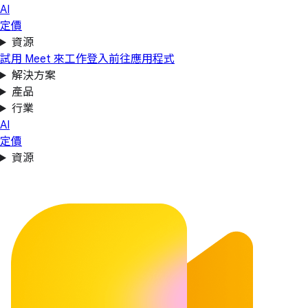
AI
定價
資源
試用 Meet 來工作
登入
前往應用程式
解決方案
產品
行業
AI
定價
資源