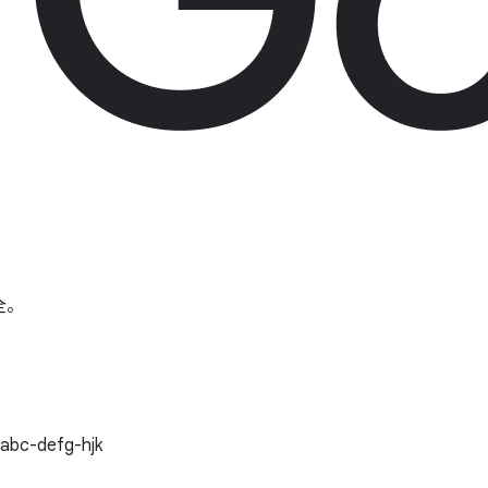
全。
efg-hjk